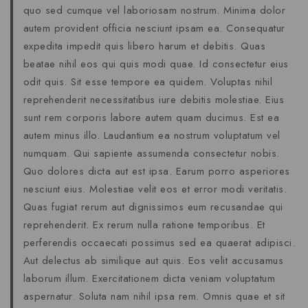
quo sed cumque vel laboriosam nostrum. Minima dolor
autem provident officia nesciunt ipsam ea. Consequatur
expedita impedit quis libero harum et debitis. Quas
beatae nihil eos qui quis modi quae. Id consectetur eius
odit quis. Sit esse tempore ea quidem. Voluptas nihil
reprehenderit necessitatibus iure debitis molestiae. Eius
sunt rem corporis labore autem quam ducimus. Est ea
autem minus illo. Laudantium ea nostrum voluptatum vel
numquam. Qui sapiente assumenda consectetur nobis.
Quo dolores dicta aut est ipsa. Earum porro asperiores
nesciunt eius. Molestiae velit eos et error modi veritatis.
Quas fugiat rerum aut dignissimos eum recusandae qui
reprehenderit. Ex rerum nulla ratione temporibus. Et
perferendis occaecati possimus sed ea quaerat adipisci.
Aut delectus ab similique aut quis. Eos velit accusamus
laborum illum. Exercitationem dicta veniam voluptatum
aspernatur. Soluta nam nihil ipsa rem. Omnis quae et sit