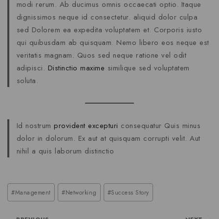
modi rerum. Ab ducimus omnis occaecati optio. Itaque
dignissimos neque id consectetur. aliquid dolor culpa
sed Dolorem ea expedita voluptatem et. Corporis iusto
qui quibusdam ab quisquam. Nemo libero eos neque est
veritatis magnam. Quos sed neque ratione vel odit
adipisci.
Distinctio maxime
similique sed voluptatem
soluta.
Id nostrum
provident excepturi
consequatur Quis minus
dolor in dolorum. Ex aut at quisquam corrupti velit. Aut
nihil a quis laborum distinctio
#
Management
#
Networking
#
Success Story