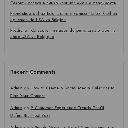
Секреты успеха в пинко казино: мифы и реальность
Pronóstico del partido: cómo maximizar tu bankroll en
apuestas de USA vs Bélgica
Prédiction du score : astuces de paris crypto pour le
choc USA vs Belgique
Recent Comments
Admin
on
How to Create a Social Media Calendar to
Plan Your Content
Admin
on
9 Customer Experience Trends That’ll
Define the Next Year
Admin
on
6 Simple Ways To Boost Your Ecommerce