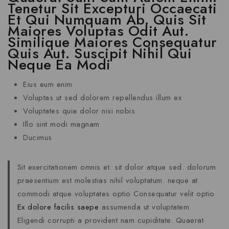
Tenetur Sit Excepturi Occaecati
Et Qui Numquam Ab. Quis Sit
Maiores Voluptas Odit Aut.
Similique Maiores Consequatur
Quis Aut. Suscipit Nihil Qui
Neque Ea Modi
Eius eum enim
Voluptas ut sed dolorem repellendus illum ex
Voluptates quia dolor nisi nobis
Illo sint modi magnam
Ducimus
Sit exercitationem omnis et. sit dolor atque sed. dolorum
praesentium est molestias nihil voluptatum. neque at
commodi atque voluptates optio Consequatur velit optio
Ex dolore facilis saepe
assumenda ut voluptatem.
Eligendi corrupti a provident nam cupiditate. Quaerat